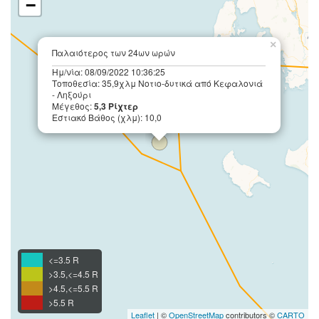
−
×
Παλαιότερος των 24ων ωρών
Ημ/νία: 08/09/2022 10:36:25
Τοποθεσία: 35,9χλμ Νοτιο-δυτικά από Κεφαλονιά
- Ληξούρι
Μέγεθος:
5,3 Ρίχτερ
Εστιακό Βάθος (χλμ): 10,0
<=3.5 R
>3.5,<=4.5 R
>4.5,<=5.5 R
>5.5 R
Leaflet
| ©
OpenStreetMap
contributors ©
CARTO