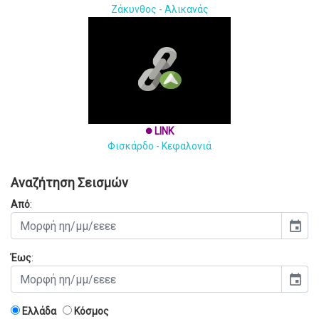
Ζάκυνθος - Αλικανάς
LINK
brightness_1
Φισκάρδο - Κεφαλονιά
Αναζήτηση Σεισμών
Από
:
event
Έως
:
event
Ελλάδα
Κόσμος