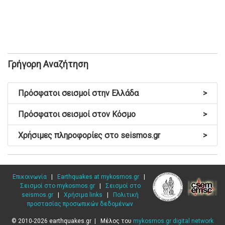
Γρήγορη Αναζήτηση
Πρόσφατοι σεισμοί στην Ελλάδα
>
Πρόσφατοι σεισμοί στον Κόσμο
>
Χρήσιμες πληροφορίες στο seismos.gr
>
Επικοινωνία
|
Earthquakes at mykosmos.gr
|
Σεισμοί στο mykosmos.gr
|
Σεισμοί στο
seismos.gr
|
Χρήσιμα links
|
Πολιτική
προστασίας προσωπικών δεδομένων
© 2010-2026 earthquakes.gr | Μέλος του
mykosmos.gr digital network