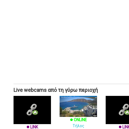
Live webcams από τη γύρω περιοχή
ONLINE
brightness_1
Τήλος
LINK
LIN
brightness_1
brightness_1