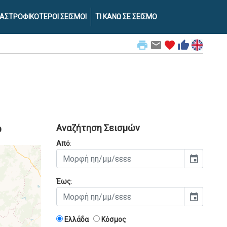
ΑΣΤΡΟΦΙΚΟΤΕΡΟΙ ΣΕΙΣΜΟΙ
ΤΙ ΚΑΝΩ ΣΕ ΣΕΙΣΜΟ
print
email
favorite
thumb_up
ρ
Αναζήτηση Σεισμών
Από
:
event
Έως
:
event
Ελλάδα
Κόσμος