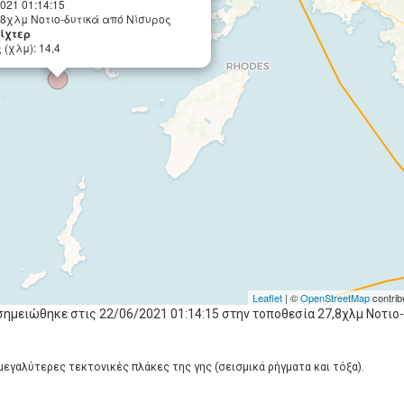
2021 01:14:15
,8χλμ Νοτιο-δυτικά από Νίσυρος
Ρίχτερ
(χλμ): 14,4
Leaflet
| ©
OpenStreetMap
contrib
σημειώθηκε στις 22/06/2021 01:14:15 στην τοποθεσία 27,8χλμ Νοτιο
 μεγαλύτερες τεκτονικές πλάκες της γης (σεισμικά ρήγματα και τόξα).