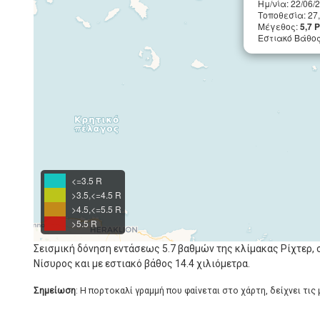
Ημ/νία: 22/06/
Τοποθεσία: 27
Μέγεθος:
5,7 
Εστιακό Βάθος 
<=3.5 R
>3.5,<=4.5 R
>4.5,<=5.5 R
>5.5 R
Σεισμική δόνηση εντάσεως 5.7 βαθμών της κλίμακας Ρίχτερ, 
Νίσυρος και με εστιακό βάθος 14.4 χιλιόμετρα.
Σημείωση
: Η πορτοκαλί γραμμή που φαίνεται στο χάρτη, δείχνει τις