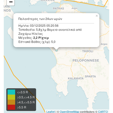
−
×
Παλαιότερος των 24ων ωρών
Ημ/νία: 03/12/2025 05:20:56
Τοποθεσία: 5,8χλμ Βορειο-ανατολικά από
Ζαχάρω Ηλείας
Μέγεθος:
2,2 Ρίχτερ
Εστιακό Βάθος (χλμ): 5,0
<=3.5 R
>3.5,<=4.5 R
>4.5,<=5.5 R
>5.5 R
Leaflet
| ©
OpenStreetMap
contributors ©
CARTO