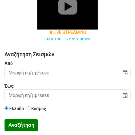
LIVE STREAMING
brightness_1
Φιλιατρά - live streaming
Αναζήτηση Σεισμών
Από
:
event
Έως
:
event
Ελλάδα
Κόσμος
Αναζήτηση