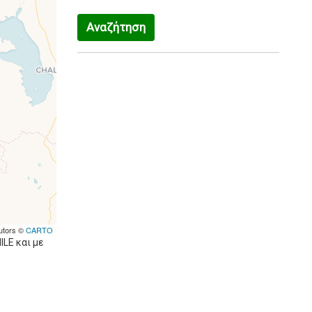
Αναζήτηση
utors ©
CARTO
LE και με