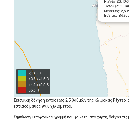
Ημ/νία: 03/12/
Τοποθεσία: T
Μέγεθος:
2,5 
Εστιακό Βάθος 
<=3.5 R
>3.5,<=4.5 R
>4.5,<=5.5 R
>5.5 R
Σεισμική δόνηση εντάσεως 2.5 βαθμών της κλίμακας Ρίχτερ, 
εστιακό βάθος 99.0 χιλιόμετρα.
Σημείωση
: Η πορτοκαλί γραμμή που φαίνεται στο χάρτη, δείχνει τις