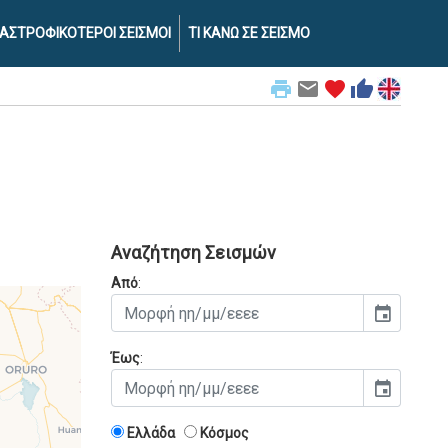
ΑΣΤΡΟΦΙΚΟΤΕΡΟΙ ΣΕΙΣΜΟΙ
ΤΙ ΚΑΝΩ ΣΕ ΣΕΙΣΜΟ
print
email
favorite
thumb_up
Αναζήτηση Σεισμών
Από
:
event
Έως
:
event
Ελλάδα
Κόσμος