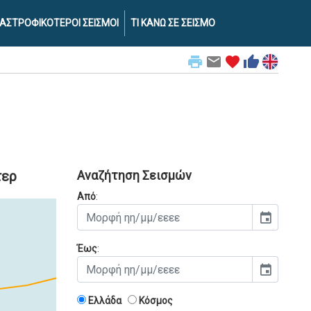
ΑΣΤΡΟΦΙΚΟΤΕΡΟΙ ΣΕΙΣΜΟΙ
ΤΙ ΚΑΝΩ ΣΕ ΣΕΙΣΜΟ
print
email
favorite
thumb_up
τερ
Αναζήτηση Σεισμών
Από
:
event
Έως
:
event
Ελλάδα
Κόσμος