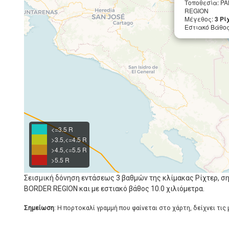
Τοποθεσία: P
REGION
Μέγεθος:
3 Ρί
Εστιακό Βάθος 
<=3.5 R
>3.5,<=4.5 R
>4.5,<=5.5 R
>5.5 R
Σεισμική δόνηση εντάσεως 3 βαθμών της κλίμακας Ρίχτερ, 
BORDER REGION και με εστιακό βάθος 10.0 χιλιόμετρα.
Σημείωση
: Η πορτοκαλί γραμμή που φαίνεται στο χάρτη, δείχνει τις