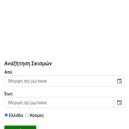
Αναζήτηση Σεισμών
Από
:
event
Έως
:
event
Ελλάδα
Κόσμος