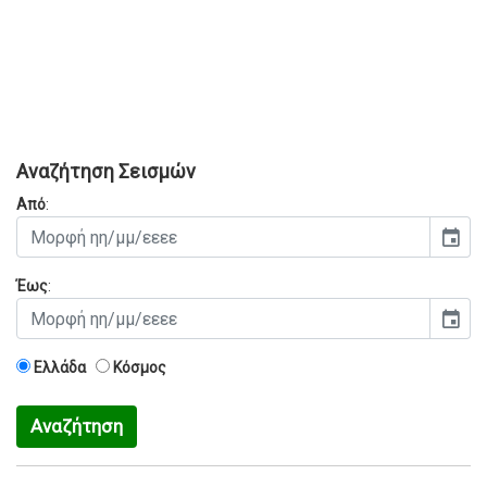
Αναζήτηση Σεισμών
Από
:
event
Έως
:
event
Ελλάδα
Κόσμος
Αναζήτηση