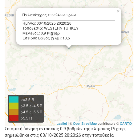
×
Παλαιότερος των 24ων ωρών
Ημ/νία: 03/10/2025 20:20:26
Τοποθεσία: WESTERN TURKEY
Μέγεθος:
0,9 Ρίχτερ
Εστιακό Βάθος (χλμ): 13,5
<=3.5 R
>3.5,<=4.5 R
>4.5,<=5.5 R
>5.5 R
Leaflet
| ©
OpenStreetMap
contributors ©
CARTO
Σεισμική δόνηση εντάσεως 0.9 βαθμών της κλίμακας Ρίχτερ,
σημειώθηκε στις 03/10/2025 20:20:26 στην τοποθεσία