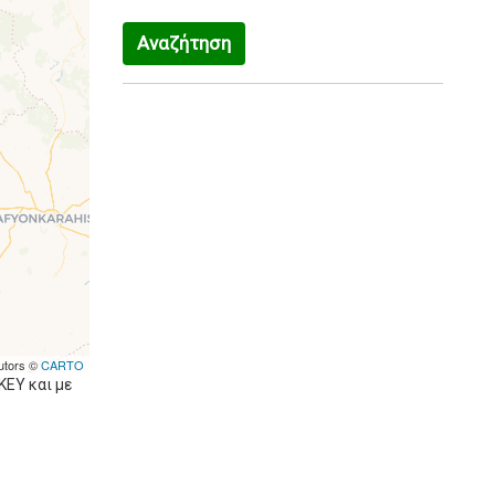
Αναζήτηση
utors ©
CARTO
KEY και με