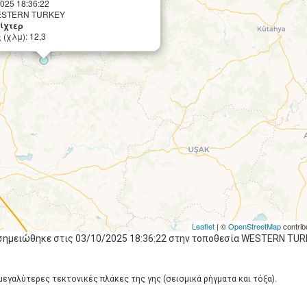
2025 18:36:22
WESTERN TURKEY
Ρίχτερ
(χλμ): 12,3
Leaflet
| ©
OpenStreetMap
contrib
 σημειώθηκε στις 03/10/2025 18:36:22 στην τοποθεσία WESTERN TUR
 μεγαλύτερες τεκτονικές πλάκες της γης (σεισμικά ρήγματα και τόξα).