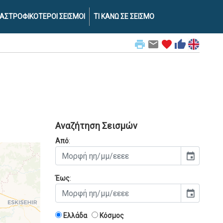
ΑΣΤΡΟΦΙΚΟΤΕΡΟΙ ΣΕΙΣΜΟΙ
ΤΙ ΚΑΝΩ ΣΕ ΣΕΙΣΜΟ
print
email
favorite
thumb_up
Αναζήτηση Σεισμών
Από
:
event
Έως
:
event
Ελλάδα
Κόσμος