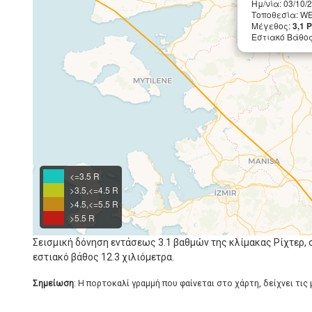
Ημ/νία: 03/10/
Τοποθεσία: 
Μέγεθος:
3,1 
Εστιακό Βάθος 
<=3.5 R
>3.5,<=4.5 R
>4.5,<=5.5 R
>5.5 R
Σεισμική δόνηση εντάσεως 3.1 βαθμών της κλίμακας Ρίχτερ,
εστιακό βάθος 12.3 χιλιόμετρα.
Σημείωση
: Η πορτοκαλί γραμμή που φαίνεται στο χάρτη, δείχνει τις