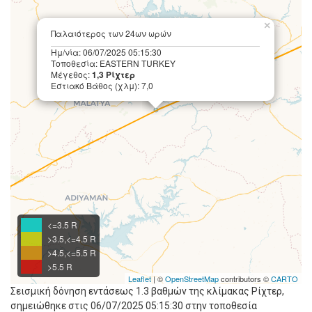
×
Παλαιότερος των 24ων ωρών
Ημ/νία: 06/07/2025 05:15:30
Τοποθεσία: EASTERN TURKEY
Μέγεθος:
1,3 Ρίχτερ
Εστιακό Βάθος (χλμ): 7,0
<=3.5 R
>3.5,<=4.5 R
>4.5,<=5.5 R
>5.5 R
Leaflet
| ©
OpenStreetMap
contributors ©
CARTO
Σεισμική δόνηση εντάσεως 1.3 βαθμών της κλίμακας Ρίχτερ,
σημειώθηκε στις 06/07/2025 05:15:30 στην τοποθεσία