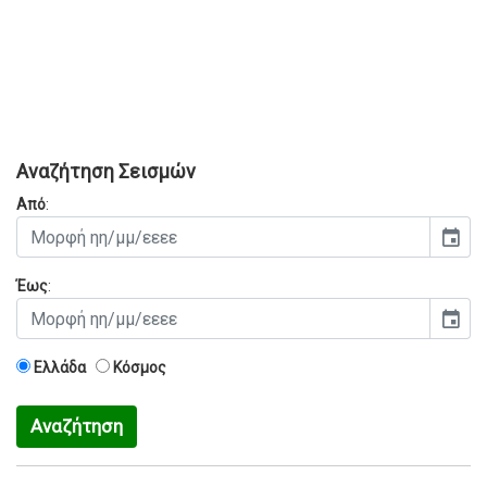
Αναζήτηση Σεισμών
Από
:
event
Έως
:
event
Ελλάδα
Κόσμος
Αναζήτηση