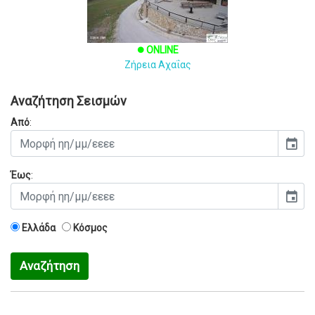
ONLINE
brightness_1
Ζήρεια Αχαΐας
Αναζήτηση Σεισμών
Από
:
event
Έως
:
event
Ελλάδα
Κόσμος
Αναζήτηση