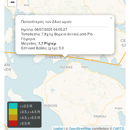
−
×
Παλαιότερος των 24ων ωρών
Ημ/νία: 06/07/2025 04:05:27
Τοποθεσία: 7,8χλμ Βορειο-δυτικά από Ρίο -
Γέφυρα
Μέγεθος:
1,7 Ρίχτερ
Εστιακό Βάθος (χλμ): 5,0
<=3.5 R
>3.5,<=4.5 R
>4.5,<=5.5 R
>5.5 R
Leaflet
| ©
OpenStreetMap
contributors ©
CARTO