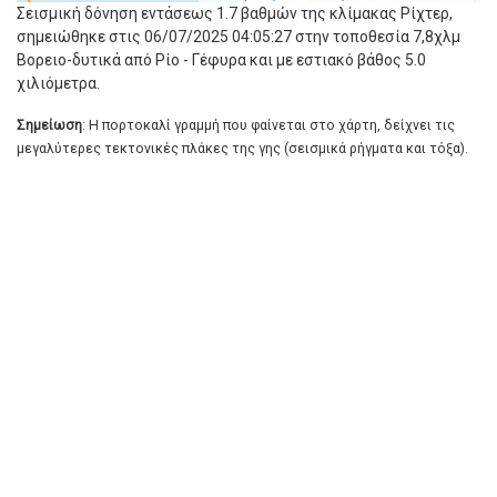
Σεισμική δόνηση εντάσεως 1.7 βαθμών της κλίμακας Ρίχτερ,
σημειώθηκε στις 06/07/2025 04:05:27 στην τοποθεσία 7,8χλμ
Βορειο-δυτικά από Ρίο - Γέφυρα και με εστιακό βάθος 5.0
χιλιόμετρα.
Σημείωση
: Η πορτοκαλί γραμμή που φαίνεται στο χάρτη, δείχνει τις
μεγαλύτερες τεκτονικές πλάκες της γης (σεισμικά ρήγματα και τόξα).