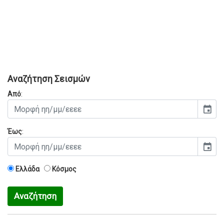
Αναζήτηση Σεισμών
Από
:
event
Έως
:
event
Ελλάδα
Κόσμος
Αναζήτηση