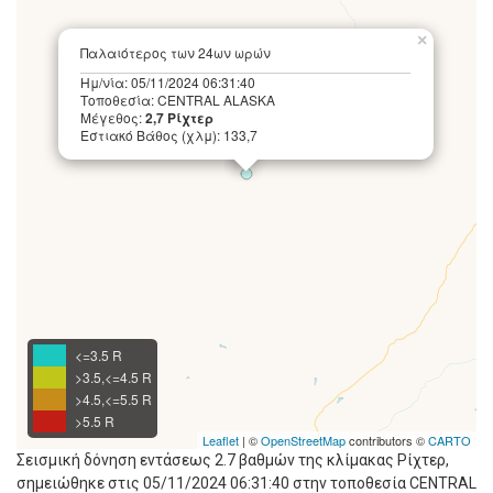
×
Παλαιότερος των 24ων ωρών
Ημ/νία: 05/11/2024 06:31:40
Τοποθεσία: CENTRAL ALASKA
Μέγεθος:
2,7 Ρίχτερ
Εστιακό Βάθος (χλμ): 133,7
<=3.5 R
>3.5,<=4.5 R
>4.5,<=5.5 R
>5.5 R
Leaflet
| ©
OpenStreetMap
contributors ©
CARTO
Σεισμική δόνηση εντάσεως 2.7 βαθμών της κλίμακας Ρίχτερ,
σημειώθηκε στις 05/11/2024 06:31:40 στην τοποθεσία CENTRAL