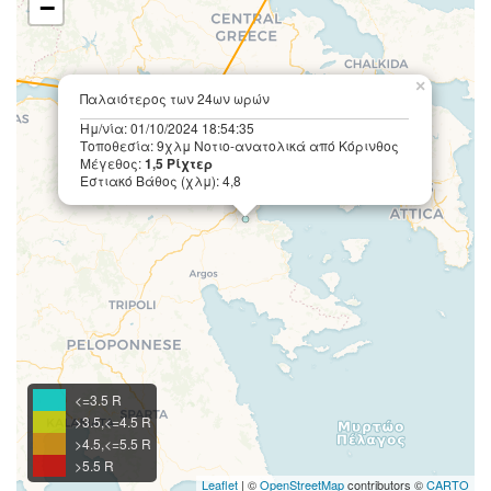
−
×
Παλαιότερος των 24ων ωρών
Ημ/νία: 01/10/2024 18:54:35
Τοποθεσία: 9χλμ Νοτιο-ανατολικά από Κόρινθος
Μέγεθος:
1,5 Ρίχτερ
Εστιακό Βάθος (χλμ): 4,8
<=3.5 R
>3.5,<=4.5 R
>4.5,<=5.5 R
>5.5 R
Leaflet
| ©
OpenStreetMap
contributors ©
CARTO