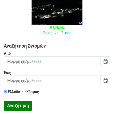
ONLINE
brightness_1
Σαλαμίνα - Στενό
Αναζήτηση Σεισμών
Από
:
event
Έως
:
event
Ελλάδα
Κόσμος
Αναζήτηση